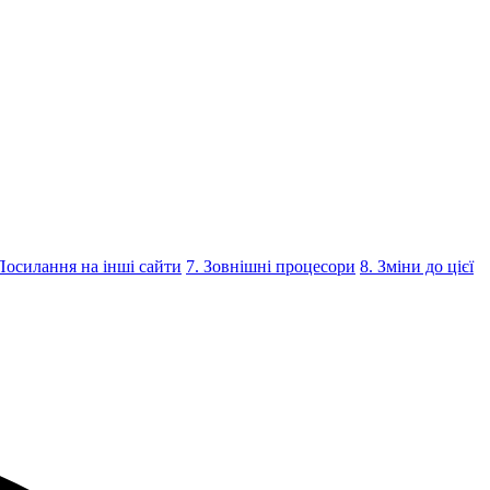
Посилання на інші сайти
7. Зовнішні процесори
8. Зміни до цієї