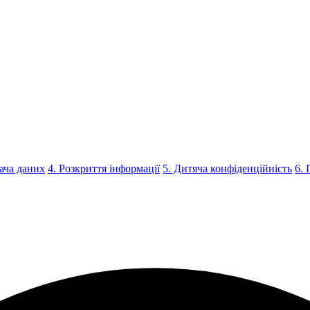
ача даних
4. Розкриття інформації
5. Дитяча конфіденційність
6. 