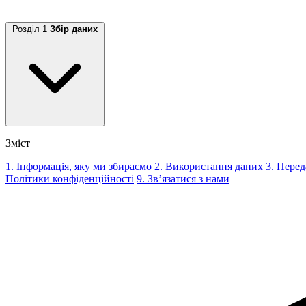
Розділ 1
Збір даних
Зміст
1. Інформація, яку ми збираємо
2. Використання даних
3. Перед
Політики конфіденційності
9. Зв’язатися з нами